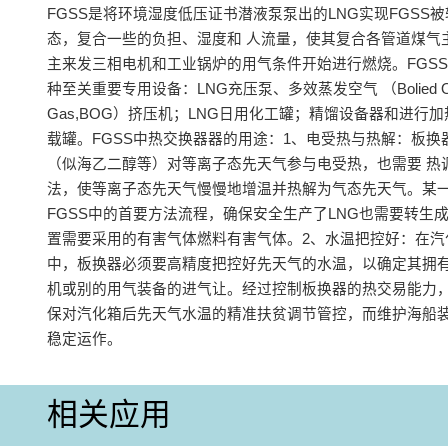
FGSS是将环境湿度低压证书潜液泵泵出的LNG实现FGSS
态，复合一些的负担、湿度和 人流量，使其复合各管道煤气
主来发三相电机和工业锅炉的用气条件开始进行燃烧。FGS
种至关重要专用设备：LNG充压泵、多效蒸发空气 （Bolied O
Gas,BOG）挤压机；LNG日用化工罐；精馏设备器和进行
载罐。FGSS中热交换器器的用途：1、电受热与热解‌：板换
（似海乙二醇等）对等离子态先天气参与电受热，也需要 热
法，使等离子态先天气慢慢地增温并热解为气态先天气。某
FGSS中的首要方法流程，确保安全生产了LNG也需要转生
置需要采用的有害气体燃料有害气体‌。‌2、水温把控好‌：在
中，板换器必须要高精度把控好先天气的水温，以确定其拥
机或别的用气装备的进气让。经过控制板换器的热交易能力
保对汽化箱后先天气水温的精准扶贫调节管控，而维护海船
稳定运作‌。
相关应用