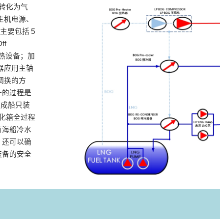
被转化为气
主机电源、
S主要包括５
ff
加热设备；加
器应用主轴
调换的方
一的过程是
成成船只装
汽化箱全过程
有海船冷水
，还可以确
装备的安全