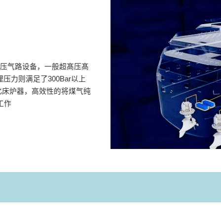
髙压气路设备，一般超髙压髙
压力则满足了300Bar以上
化床炉器，高效性的将煤气纯
工作