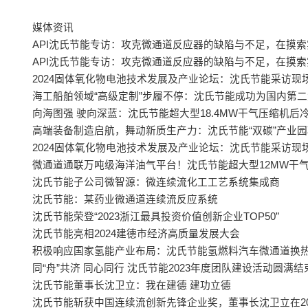
媒体资讯
API沈氏节能专访：攻克微通道反应器的缺陷与不足，在摸
API沈氏节能专访：攻克微通道反应器的缺陷与不足，在摸
2024固体氧化物电池技术发展及产业论坛：沈氏节能采访现
海工船舶领域“高级定制”步履不停：沈氏节能成功为国内第
向海图强 驶向深蓝：沈氏节能超大型18.4MW干气压缩机后冷
高端装备制造启航，舞动新质生产力：沈氏节能“双碳”产业
2024固体氧化物电池技术发展及产业论坛：沈氏节能采访现
微通道通联万吨级海洋油气平台！沈氏节能超大型12MW干气
沈氏节能子公司微智源：微连续流化工工艺系统集成商
沈氏节能：某药业微通道连续流反应系统
沈氏节能荣登“2023浙江最具投资价值创新企业TOP50”
沈氏节能亮相2024建德市经济高质量发展大会
积极响应国家氢能产业布局：沈氏节能氢燃料汽车微通道换热器
同“舟”共济 同心同行 沈氏节能2023年度团队建设活动圆满结
沈氏节能董事长沈卫立：我在建德 建功立德
沈氏节能斩获中国连续流创新先锋企业奖，董事长沈卫立在2023