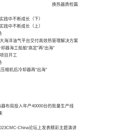
换热器质检篇
索实践中不断成长（下）
索实践中不断成长（上）
场
二大海洋油气平台交付高效热管理解决方案
却器海工船舶“高定”再“出海”
园项目开工
场
压缩机后冷却器再“出海”
布局投入年产40000台的批量生产线
束
CMC-China论坛上发表精彩主题演讲