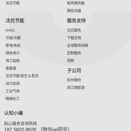
沈氏节能
板壳换热器
微反应器
沈氏节能
服务支持
HVAC
沈氏服务
冷链/冷藏
下载文档
家电/食品
全球服务网络
绿色电力
定制服务
海工船舶
视频
氢能源
子公司
沈氏节能:航空 & 航天
杭州微控
动力总成
浙江微智源
工业气体
精细化工
认知小编
贴心服务咨询热线
187 5820 8828 （微信qq同号）