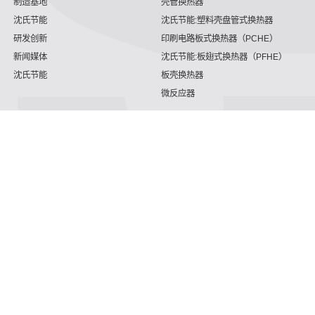
制造基地
壳管换热器
沈氏节能
沈氏节能:塑料壳盘管式换热器
研发创新
印刷电路板式换热器（PCHE）
新闻媒体
沈氏节能:板翅式换热器（PFHE）
沈氏节能
板壳换热器
微反应器
沈氏节能
服务支持
HVAC
沈氏服务
冷链/冷藏
下载文档
家电/食品
全球服务网络
绿色电力
定制服务
海工船舶
视频
氢能源
子公司
沈氏节能:航空 & 航天
杭州微控
动力总成
浙江微智源
工业气体
精细化工