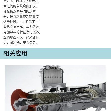
更。 3、可以按照在板相
互之间的条纹弯曲形板，
使板被选为瞬时的热时
器，把含糖量或制热量传
达给液體。 4、相信于一
些热交互产品，能力蒸汽
电加热棒的特征 源于热交
互绿地面积大，碎渣储存
少，耐冲洗，安会稳定。
相关应用