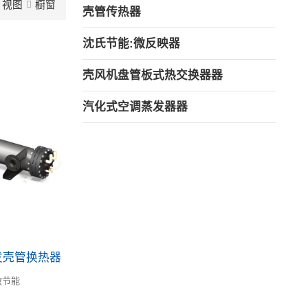
视图
橱窗
壳管传热器
沈氏节能:微反映器
壳风机盘管板式热交换器器
汽化式空调蒸发器器
发壳管换热器
效节能