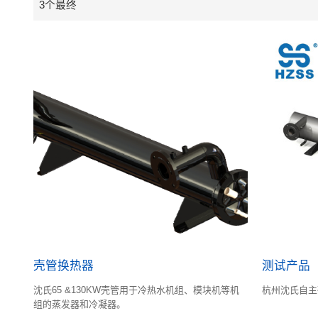
3个最终
壳管换热器
测试产品
沈氏65 &130KW壳管用于冷热水机组、模块机等机
杭州沈氏自主
组的蒸发器和冷凝器。