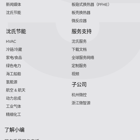
新闻媒体
板翅式换热器（PFHE）
沈氏节能
板壳换热器
微反应器
沈氏节能
服务支持
HVAC
沈氏服务
冷链/冷藏
下载文档
家电/食品
全球服务网络
绿色电力
定制服务
海工船舶
视频
氢能源
子公司
航空 & 航天
杭州微控
动力总成
浙江微智源
工业气体
精细化工
了解小编